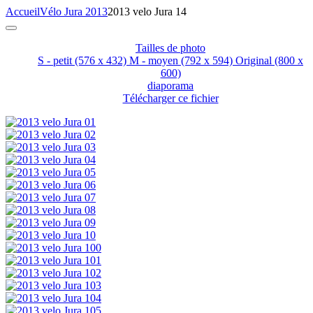
Accueil
Vélo Jura 2013
2013 velo Jura 14
Tailles de photo
S - petit
(576 x 432)
M - moyen
(792 x 594)
Original
(800 x
600)
diaporama
Télécharger ce fichier