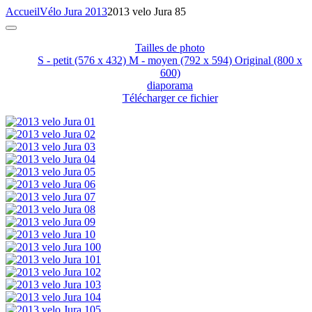
Accueil
Vélo Jura 2013
2013 velo Jura 85
Tailles de photo
S - petit
(576 x 432)
M - moyen
(792 x 594)
Original
(800 x
600)
diaporama
Télécharger ce fichier