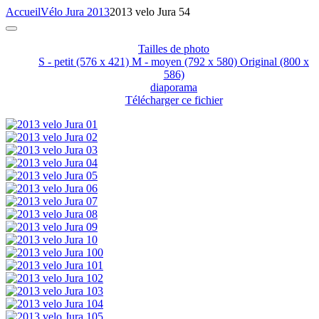
Accueil
Vélo Jura 2013
2013 velo Jura 54
Tailles de photo
S - petit
(576 x 421)
M - moyen
(792 x 580)
Original
(800 x
586)
diaporama
Télécharger ce fichier