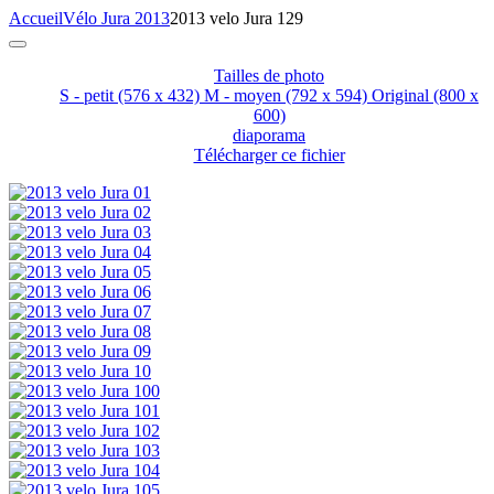
Accueil
Vélo Jura 2013
2013 velo Jura 129
Tailles de photo
S - petit
(576 x 432)
M - moyen
(792 x 594)
Original
(800 x
600)
diaporama
Télécharger ce fichier