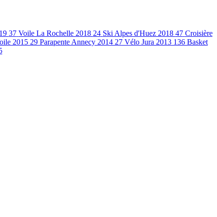
019
37
Voile La Rochelle 2018
24
Ski Alpes d'Huez 2018
47
Croisière
oile 2015
29
Parapente Annecy 2014
27
Vélo Jura 2013
136
Basket
5