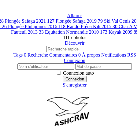
Albums
28
Plongée Safaga 2021
127
Plongée Safaga 2019
79
Ski Val Cenis 2
7
26
Plongée Philippines 2016
118
Rando Prépa Kili 2015
30
Char A V
Fauteuil 2013
33
Equitation Normandie 2010
173
Kayak 2009
8
1115 photos
Découvrir
Tags
0
Recherche
Commentaires
0
À propos
Notifications RSS
Connexion
Connexion auto
Connexion
S'enregistrer