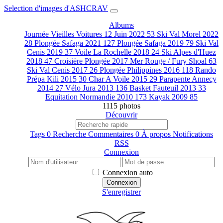
Selection d'images d'ASHCRAV
Albums
Journée Vieilles Voitures 12 Juin 2022
53
Ski Val Morel 2022
28
Plongée Safaga 2021
127
Plongée Safaga 2019
79
Ski Val
Cenis 2019
37
Voile La Rochelle 2018
24
Ski Alpes d'Huez
2018
47
Croisière Plongée 2017 Mer Rouge / Fury Shoal
63
Ski Val Cenis 2017
26
Plongée Philippines 2016
118
Rando
Prépa Kili 2015
30
Char A Voile 2015
29
Parapente Annecy
2014
27
Vélo Jura 2013
136
Basket Fauteuil 2013
33
Equitation Normandie 2010
173
Kayak 2009
85
1115 photos
Découvrir
Tags
0
Recherche
Commentaires
0
À propos
Notifications
RSS
Connexion
Connexion auto
Connexion
S'enregistrer