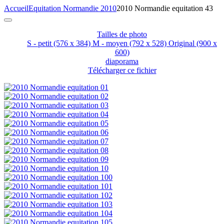
Accueil
Equitation Normandie 2010
2010 Normandie equitation 43
Tailles de photo
S - petit
(576 x 384)
M - moyen
(792 x 528)
Original
(900 x
600)
diaporama
Télécharger ce fichier