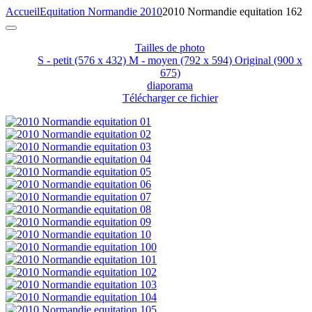
Accueil
Equitation Normandie 2010
2010 Normandie equitation 162
Tailles de photo
S - petit
(576 x 432)
M - moyen
(792 x 594)
Original
(900 x
675)
diaporama
Télécharger ce fichier