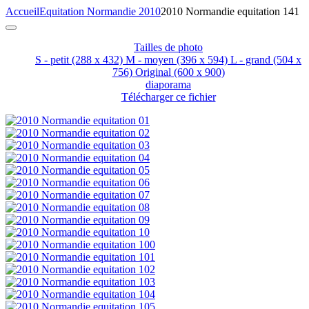
Accueil
Equitation Normandie 2010
2010 Normandie equitation 141
Tailles de photo
S - petit
(288 x 432)
M - moyen
(396 x 594)
L - grand
(504 x
756)
Original
(600 x 900)
diaporama
Télécharger ce fichier