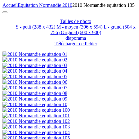
Accueil
Equitation Normandie 2010
2010 Normandie equitation 135
Tailles de photo
S - petit
(288 x 432)
M - moyen
(396 x 594)
L - grand
(504 x
756)
Original
(600 x 900)
diaporama
Télécharger ce fichier