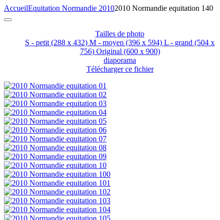
Accueil
Equitation Normandie 2010
2010 Normandie equitation 140
Tailles de photo
S - petit
(288 x 432)
M - moyen
(396 x 594)
L - grand
(504 x
756)
Original
(600 x 900)
diaporama
Télécharger ce fichier