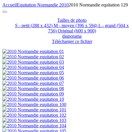
Accueil
Equitation Normandie 2010
2010 Normandie equitation 129
Tailles de photo
S - petit
(288 x 432)
M - moyen
(396 x 594)
L - grand
(504 x
756)
Original
(600 x 900)
diaporama
Télécharger ce fichier