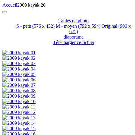
Accueil
2009 kayak 20
Tailles de photo
S - petit
(576 x 432)
M - moyen
(792 x 594)
Original
(900 x
675)
diaporama
Télécharger ce fichier