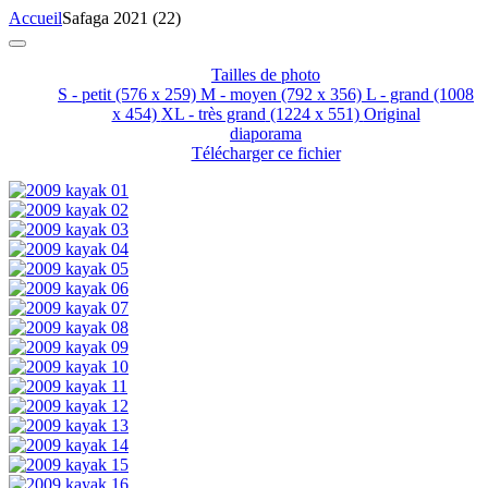
Accueil
Safaga 2021 (22)
Tailles de photo
S - petit
(576 x 259)
M - moyen
(792 x 356)
L - grand
(1008
x 454)
XL - très grand
(1224 x 551)
Original
diaporama
Télécharger ce fichier