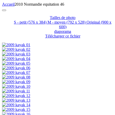
Accueil
2010 Normandie equitation 46
Tailles de photo
S - petit
(576 x 384)
M - moyen
(792 x 528)
Original
(900 x
600)
diaporama
Télécharger ce fichier