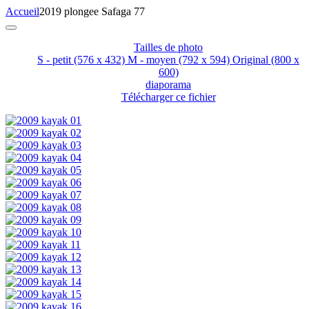
Accueil
2019 plongee Safaga 77
Tailles de photo
S - petit
(576 x 432)
M - moyen
(792 x 594)
Original
(800 x
600)
diaporama
Télécharger ce fichier