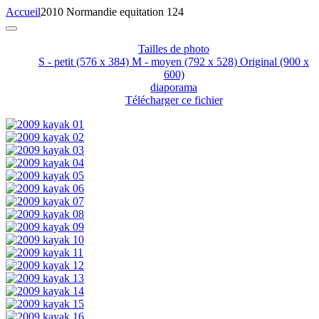
Accueil
2010 Normandie equitation 124
Tailles de photo
S - petit
(576 x 384)
M - moyen
(792 x 528)
Original
(900 x
600)
diaporama
Télécharger ce fichier