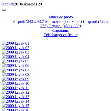
Accueil
2018-ski-alpes 20
Tailles de photo
S - petit
(243 x 432)
M - moyen
(334 x 594)
L - grand
(425 x
756)
Original
(450 x 800)
diaporama
Télécharger ce fichier