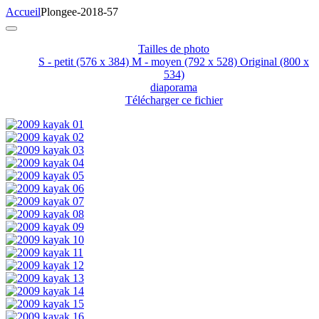
Accueil
Plongee-2018-57
Tailles de photo
S - petit
(576 x 384)
M - moyen
(792 x 528)
Original
(800 x
534)
diaporama
Télécharger ce fichier