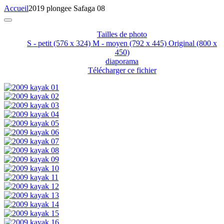
Accueil
2019 plongee Safaga 08
Tailles de photo
S - petit
(576 x 324)
M - moyen
(792 x 445)
Original
(800 x
450)
diaporama
Télécharger ce fichier