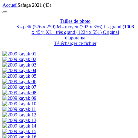
Accueil
Safaga 2021 (43)
Tailles de photo
S - petit
(576 x 259)
M - moyen
(792 x 356)
L - grand
(1008
x 454)
XL - très grand
(1224 x 551)
Original
diaporama
Télécharger ce fichier