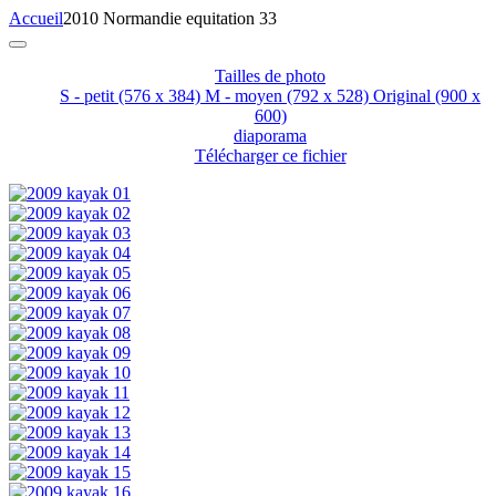
Accueil
2010 Normandie equitation 33
Tailles de photo
S - petit
(576 x 384)
M - moyen
(792 x 528)
Original
(900 x
600)
diaporama
Télécharger ce fichier