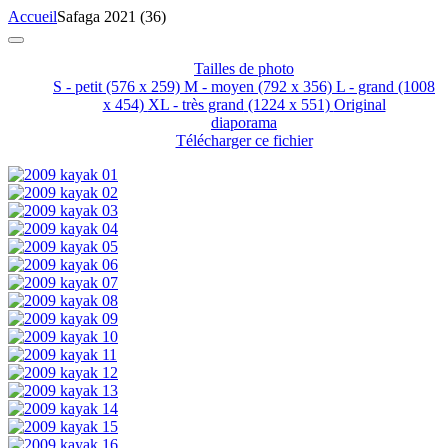
Accueil
Safaga 2021 (36)
Tailles de photo
S - petit
(576 x 259)
M - moyen
(792 x 356)
L - grand
(1008
x 454)
XL - très grand
(1224 x 551)
Original
diaporama
Télécharger ce fichier