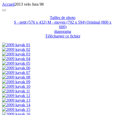
Accueil
2013 velo Jura 98
Tailles de photo
S - petit
(576 x 432)
M - moyen
(792 x 594)
Original
(800 x
600)
diaporama
Télécharger ce fichier