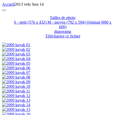
Accueil
2013 velo Jura 14
Tailles de photo
S - petit
(576 x 432)
M - moyen
(792 x 594)
Original
(800 x
600)
diaporama
Télécharger ce fichier